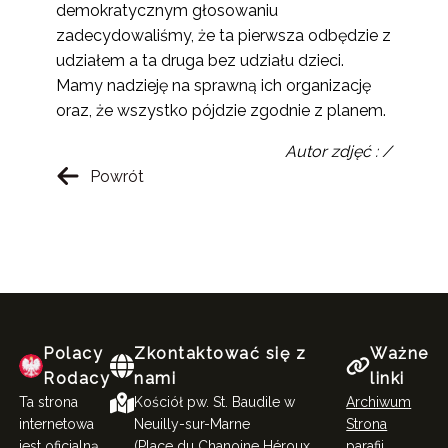
demokratycznym głosowaniu
zadecydowaliśmy, że ta pierwsza odbędzie z
udziałem a ta druga bez udziału dzieci.
Mamy nadzieję na sprawną ich organizację
oraz, że wszystko pójdzie zgodnie z planem.
Autor zdjęć : /
Powrót
Polacy
Zkontaktować się z
Ważne
Rodacy
nami
linki
Ta strona
Kościół pw. St. Baudile w
Archiwum
internetowa
Neuilly-sur-Marne
Strona
jest oficjalną
(Place du Chanoine Héroux,
parafii