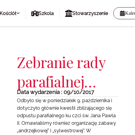
Kościół
Szkola
Stowarzyszenie
Kale
Zebranie rady
parafialnej…
Data wydarzenia : 09/10/2017
Odbyło się w poniedziałek 9. października i
dotyczyło głównie kwestii zbliżającego się
odpustu parafialnego ku czci św. Jana Pawła
II. Omawialiśmy również organizację zabawy
„andrzejkowej” i „sylwestrowej”. W