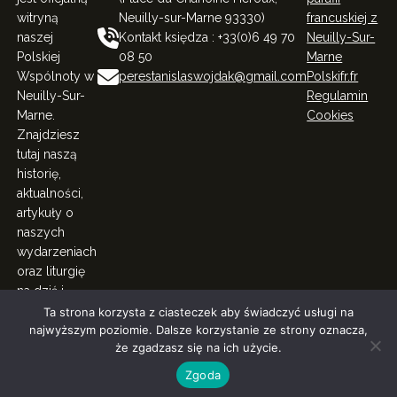
witryną
Neuilly-sur-Marne 93330)
francuskiej z
naszej
Kontakt księdza : +33(0)6 49 70
Neuilly-Sur-
Polskiej
08 50
Marne
Wspólnoty w
perestanislaswojdak@gmail.com
Polskifr.fr
Neuilly-Sur-
Regulamin
Marne.
Cookies
Znajdziesz
tutaj naszą
historię,
aktualności,
artykuły o
naszych
wydarzeniach
oraz liturgię
na dziś i
więcej.
Ta strona korzysta z ciasteczek aby świadczyć usługi na
najwyższym poziomie. Dalsze korzystanie ze strony oznacza,
© Polacy Rodacy w Neuilly-Sur-Marne. All Right Reserved
że zgadzasz się na ich użycie.
2023.
Zgoda