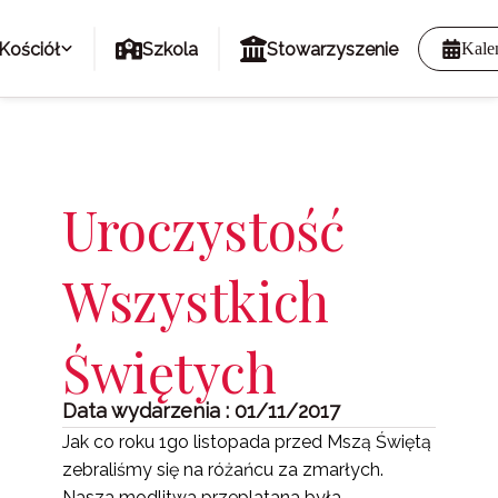
Kościół
Szkola
Stowarzyszenie
Kale
Uroczystość
Wszystkich
Świętych
Data wydarzenia : 01/11/2017
Jak co roku 1go listopada przed Mszą Świętą
zebraliśmy się na różańcu za zmarłych.
Nasza modlitwa przeplatana była