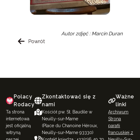
Autor zdjęć : Marcin Duran
Powrót
Polacy
Zkontaktować się z
Ważne
Rodacy
nami
linki
Ta strona
Kościół pw. St. Baudile w
Archiwum
internetowa
Neuilly-sur-Marne
Strona
jest oficjalną
(Place du Chanoine Héroux,
parafii
witryną
Neuilly-sur-Marne 93330)
francuskiej z
naszej
Kontakt księdza : +33(0)6 49 70
Neuilly-Sur-