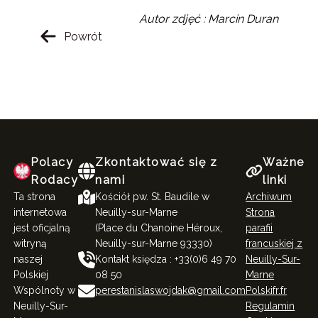
Autor zdjęć : Marcin Duran
Powrót
Polacy
Zkontaktować się z
Ważne
Rodacy
nami
linki
Ta strona
Kościół pw. St. Baudile w
Archiwum
internetowa
Neuilly-sur-Marne
Strona
jest oficjalną
(Place du Chanoine Héroux,
parafii
witryną
Neuilly-sur-Marne 93330)
francuskiej z
naszej
Kontakt księdza : +33(0)6 49 70
Neuilly-Sur-
Polskiej
08 50
Marne
Wspólnoty w
perestanislaswojdak@gmail.com
Polskifr.fr
Neuilly-Sur-
Regulamin