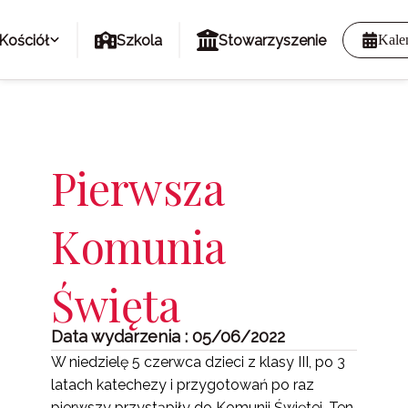
Kościół
Szkola
Stowarzyszenie
Kale
Pierwsza
Komunia
Święta
Data wydarzenia : 05/06/2022
W niedzielę 5 czerwca dzieci z klasy III, po 3
latach katechezy i przygotowań po raz
pierwszy przystąpiły do Komunii Świętej. Ten