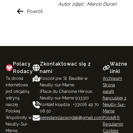
Autor zdjęć : Marcin Duran
Powrót
Polacy
Zkontaktować się z
Ważne
Rodacy
nami
linki
Ta strona
Kościół pw. St. Baudile w
Archiwum
internetowa
Neuilly-sur-Marne
Strona
jest oficjalną
(Place du Chanoine Héroux,
parafii
witryną
Neuilly-sur-Marne 93330)
francuskiej z
naszej
Kontakt księdza : +33(0)6 49 70
Neuilly-Sur-
Polskiej
08 50
Marne
Wspólnoty w
perestanislaswojdak@gmail.com
Polskifr.fr
Neuilly-Sur-
Regulamin
Marne.
Cookies