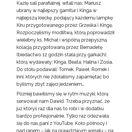
Kazię sali parafialnej, witali nas: Mariusz
ubrany w najlepszy garnitur i Kinga w
najlepszą kieckę, podający każdemu lampkę
Kiru przygotowanego przez Grześka i Kingę.
Rozpoczęliśmy modlitwą, którą poprowadził
wielebny ks. Michał i wspólną przepyszną
kolacją przygotowaną przez Bernadetę
(biedactwo 12 godzin stała przy garkach),
którą wydawały: Kinga, Beata, Halina i Zosia.
Do stołu podawali: Tomek, Paweł, Romek i
inni, których nie zdołaliśmy zapamiętać bo
byliśmy zbyt zajęci jedzeniem…
Później bawiliśmy się w rytm muzyki, którą
serwował nam Dawid. Trzeba przyznać, że
już któryś raz dla nas to robi i w dodatku
bardzo profesjonalnie. Tylko raz odezwała
się do nas pani z YouTube. Koło północy i
nad ranem – jak na prawdziwym weselu – na