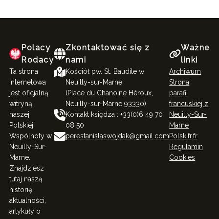
Polacy
Zkontaktować się z
Ważne
Rodacy
nami
linki
Ta strona
Kościół pw. St. Baudile w
Archiwum
internetowa
Neuilly-sur-Marne
Strona
jest oficjalną
(Place du Chanoine Héroux,
parafii
witryną
Neuilly-sur-Marne 93330)
francuskiej z
naszej
Kontakt księdza : +33(0)6 49 70
Neuilly-Sur-
Polskiej
08 50
Marne
Wspólnoty w
perestanislaswojdak@gmail.com
Polskifr.fr
Neuilly-Sur-
Regulamin
Marne.
Cookies
Znajdziesz
tutaj naszą
historię,
aktualności,
artykuły o