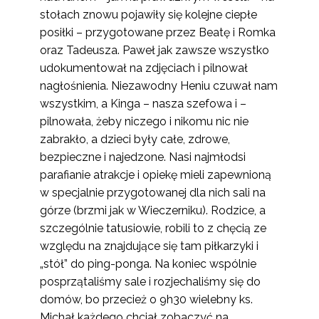
stołach znowu pojawiły się kolejne ciepłe
posiłki – przygotowane przez Beatę i Romka
oraz Tadeusza. Paweł jak zawsze wszystko
udokumentował na zdjęciach i pilnował
nagłośnienia. Niezawodny Heniu czuwał nam
wszystkim, a Kinga – nasza szefowa i –
pilnowała, żeby niczego i nikomu nic nie
zabrakło, a dzieci były całe, zdrowe,
bezpieczne i najedzone. Nasi najmłodsi
parafianie atrakcje i opiekę mieli zapewnioną
w specjalnie przygotowanej dla nich sali na
górze (brzmi jak w Wieczerniku). Rodzice, a
szczególnie tatusiowie, robili to z chęcią ze
względu na znajdujące się tam piłkarzyki i
„stół” do ping-ponga. Na koniec wspólnie
posprzątaliśmy sale i rozjechaliśmy się do
domów, bo przecież o 9h30 wielebny ks.
Michał każdego chciał zobaczyć na