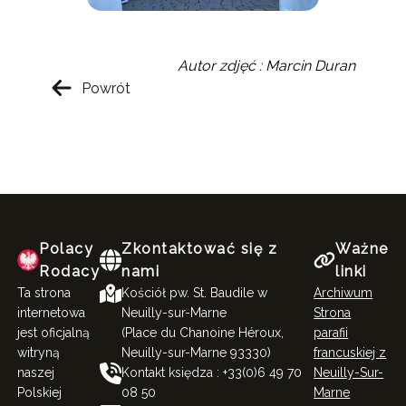
Autor zdjęć : Marcin Duran
Powrót
Polacy
Zkontaktować się z
Ważne
Rodacy
nami
linki
Ta strona
Kościół pw. St. Baudile w
Archiwum
internetowa
Neuilly-sur-Marne
Strona
jest oficjalną
(Place du Chanoine Héroux,
parafii
witryną
Neuilly-sur-Marne 93330)
francuskiej z
naszej
Kontakt księdza : +33(0)6 49 70
Neuilly-Sur-
Polskiej
08 50
Marne