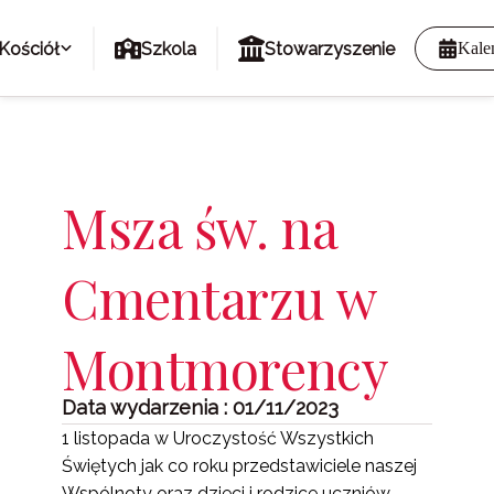
Kościół
Szkola
Stowarzyszenie
Kale
Msza św. na
Cmentarzu w
Montmorency
Data wydarzenia : 01/11/2023
1 listopada w Uroczystość Wszystkich
Świętych jak co roku przedstawiciele naszej
Wspólnoty oraz dzieci i rodzice uczniów