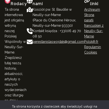
Rodacy
nami
linki
Ta strona
Kościół pw. St. Baudile w
Archiwum
internetowa
Neuilly-sur-Marne
Strona
jest oficjalną
(Place du Chanoine Héroux,
parafii
witryną
Neuilly-sur-Marne 93330)
francuskiej z
naszej
Kontakt księdza : +33(0)6 49 70
Neuilly-Sur-
Polskiej
08 50
Marne
Wspólnoty w
perestanislaswojdak@gmail.com
Polskifr.fr
Neuilly-Sur-
Regulamin
Marne.
Cookies
Znajdziesz
tutaj naszą
historię,
aktualności,
artykuły o
naszych
wydarzeniach
oraz liturgię
na dziś i
więcej.
Ta strona korzysta z ciasteczek aby świadczyć usługi na