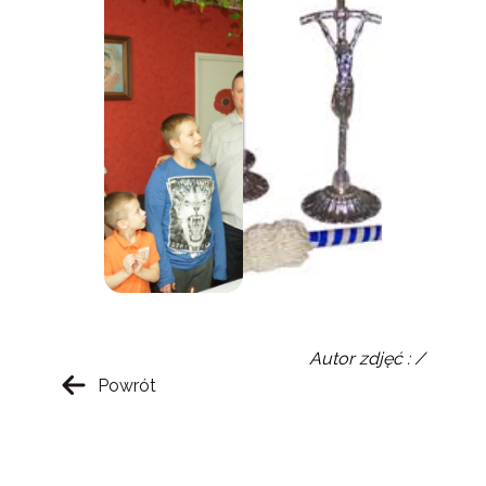
Autor zdjęć : /
Powrót