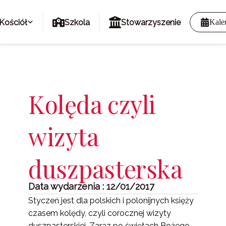
Kościół
Szkola
Stowarzyszenie
Kale
Kolęda czyli
wizyta
duszpasterska
Data wydarzenia : 12/01/2017
Styczeń jest dla polskich i polonijnych księży
czasem kolędy, czyli corocznej wizyty
duszpasterskiej. Zaraz po świętach Bożego