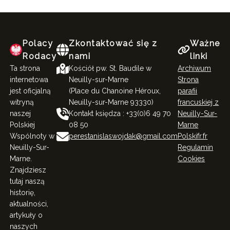
Polacy
Zkontaktować się z
Ważne
Rodacy
nami
linki
Ta strona
Kościół pw. St. Baudile w
Archiwum
internetowa
Neuilly-sur-Marne
Strona
jest oficjalną
(Place du Chanoine Héroux,
parafii
witryną
Neuilly-sur-Marne 93330)
francuskiej z
naszej
Kontakt księdza : +33(0)6 49 70
Neuilly-Sur-
Polskiej
08 50
Marne
Wspólnoty w
perestanislaswojdak@gmail.com
Polskifr.fr
Neuilly-Sur-
Regulamin
Marne.
Cookies
Znajdziesz
tutaj naszą
historię,
aktualności,
artykuły o
naszych