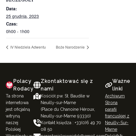
Data:
25 grudnia, 2023
Czas:
0h00 - 1h00
IV Niedziela Adwentu
Boże Narodzenie
Polacy
Zkontaktować się z
Ważne
Rodacy
nami
linki
Ta strona
Kościół pw. St. Baudile w
Archiwum
internetowa
Neuilly-sur-Marne
Strona
jest oficjalną
(Place du Chanoine Héroux,
parafii
witryną
Neuilly-sur-Marne 93330)
francuskiej z
naszej
Kontakt księdza : +33(0)6 49 70
Neuilly-Sur-
Polskiej
08 50
Marne