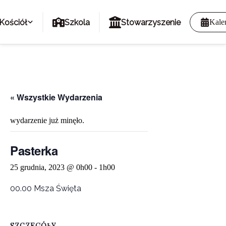
Kościół
Szkola
Stowarzyszenie
Kale
« Wszystkie Wydarzenia
wydarzenie już minęło.
Pasterka
25 grudnia, 2023 @ 0h00
-
1h00
00.00 Msza Święta
SZCZEGÓŁY