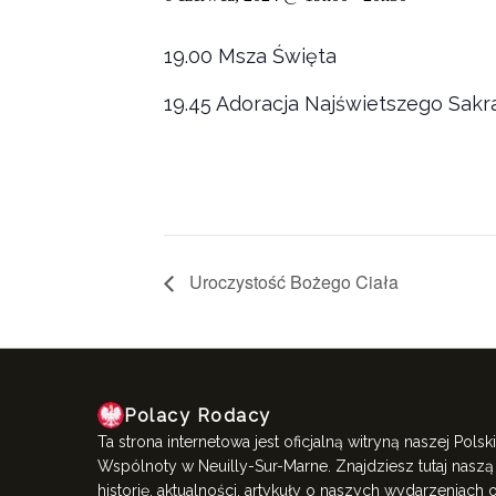
19.00 Msza Święta
19.45 Adoracja Najświetszego Sak
Uroczystość Bożego Ciała
Polacy Rodacy
Ta strona internetowa jest oficjalną witryną naszej Polski
Wspólnoty w Neuilly-Sur-Marne. Znajdziesz tutaj naszą
historię, aktualności, artykuły o naszych wydarzeniach 