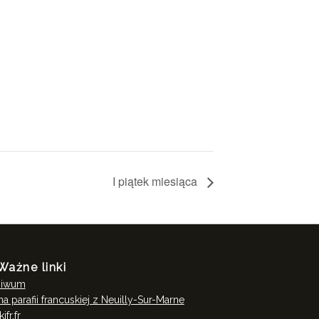
I piątek miesiąca
Ważne linki
hiwum
na parafii francuskiej z Neuilly-Sur-Marne
ifr.fr