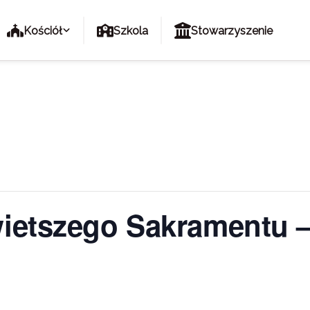
Kościół
Szkola
Stowarzyszenie
ietszego Sakramentu –