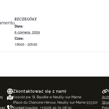
SZCZEGÓŁY
ramentu
Data:
6 czerwca, 2024
Czas:
19h00 - 20h30
Zkontaktować się z nami
ej
Kościół pw. St. Baudile w Neuilly-sur-Marne
Arc
(Place du Chanoine Héroux, Neuilly-sur-Marne 93330)
Stro
oraz
Kontakt księdza : +33(0)6 49 70 08 50
Polsk