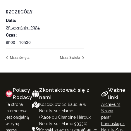
SZCZEGÓŁY
Data:
29 września, 2024
Czas:
9h00 - 10h30
Msza święta
Msza Swieta
Polacy
Zkontaktować się z
Ważne
Rodacy
nami
linki
Ta strona
Kościół pw. St. Baudile w
Archiwum
internetowa
Neuilly-sur-Marne
Strona
jest oficjalną
(Place du Chanoine Héroux,
parafii
witryną
Neuilly-sur-Marne 93330)
francuskiej z
naszej
Kontakt księdza : +33(0)6 49 70
Neuilly-Sur-