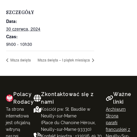
SZCZEGÓŁY
Data:
30 czerwca, 2024
Czas:
9h00 - 10h30
Msza święta
Msza święta – I piątek miesiąca
Polacy
Zkontaktować się z
Ważne
Rodacy
nami
linki
Ta strona
Kościół pw. St. Baudile w
Archiwum
internetowa
Neuilly-sur-Marne
Strona
jest oficjalną
(Place du Chanoine Héroux,
parafii
witryną
Neuilly-sur-Marne 93330)
francuskiej z
naszej
Kontakt księdza : +33(0)6 49 70
Neuilly-Sur-