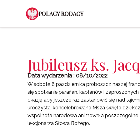
POLACY RODACY
Jubileusz ks. Jac
Data wydarzenia : 08/10/2022
W sobotę 8 pazdziernika proboszcz naszej franc
się spotkanie parafian, kapłanów i zaproszonych 
okazją aby jeszcze raz zastanowić się nad taje
uroczysta, koncelebrowana Msza święta dziękczy
wspólnota narodowa animowała poszczególne czę
lekcjonarza Słowa Bożego.