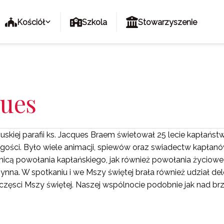
Kościół
Szkola
Stowarzyszenie
ques
uskiej parafii ks. Jacques Braem świetował 25 lecie kapłańs
gości. Było wiele animacji, spiewów oraz swiadectw kapłanów
mnicą powołania kapłańskiego, jak również powołania życiow
nna. W spotkaniu i we Mszy świętej brała również udział del
sci Mszy świętej. Naszej wspólnocie podobnie jak nad brz