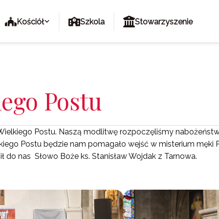
Kościół
Szkola
Stowarzyszenie
iego Postu
lę Wielkiego Postu. Naszą modlitwę rozpoczęliśmy nabożeńst
kiego Postu będzie nam pomagało wejść w misterium męki Pan
ił do nas Słowo Boże ks. Stanisław Wojdak z Tarnowa.