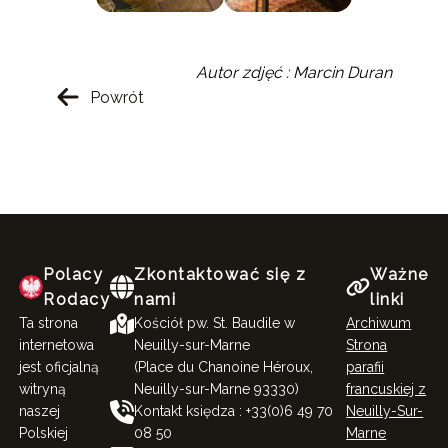
Autor zdjęć : Marcin Duran
Powrót
Polacy
Zkontaktować się z
Ważne
Rodacy
nami
linki
Ta strona
Kościół pw. St. Baudile w
Archiwum
internetowa
Neuilly-sur-Marne
Strona
jest oficjalną
(Place du Chanoine Héroux,
parafii
witryną
Neuilly-sur-Marne 93330)
francuskiej z
naszej
Kontakt księdza : +33(0)6 49 70
Neuilly-Sur-
Polskiej
08 50
Marne