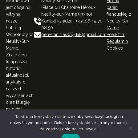
internetowa
Neuilly-sur-Marne
Strona
jest oficjalną
(Place du Chanoine Héroux,
parafii
witryną
Neuilly-sur-Marne 93330)
francuskiej z
naszej
Kontakt księdza : +33(0)6 49 70
Neuilly-Sur-
Polskiej
08 50
Marne
Wspólnoty w
perestanislaswojdak@gmail.com
Polskifr.fr
Neuilly-Sur-
Regulamin
Marne.
Cookies
Znajdziesz
tutaj naszą
historię,
aktualności,
artykuły o
naszych
wydarzeniach
oraz liturgię
na dziś i
więcej.
Ta strona korzysta z ciasteczek aby świadczyć usługi na
najwyższym poziomie. Dalsze korzystanie ze strony oznacza,
© Polacy Rodacy w Neuilly-Sur-Marne. All Right Reserved
że zgadzasz się na ich użycie.
2023.