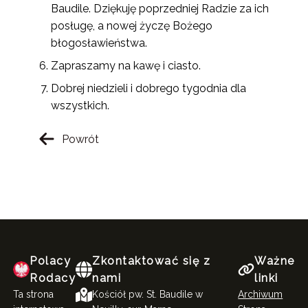
Baudile. Dziękuję poprzedniej Radzie za ich
posługę, a nowej życzę Bożego
błogosławieństwa.
Zapraszamy na kawę i ciasto.
Dobrej niedzieli i dobrego tygodnia dla
wszystkich.
Powrót
Polacy
Zkontaktować się z
Ważne
Rodacy
nami
linki
Ta strona
Kościół pw. St. Baudile w
Archiwum