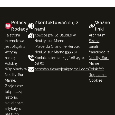
Polacy
Zkontaktować się z
Ważne
Rodacy
nami
linki
Ta strona
Kościół pw. St. Baudile w
Archiwum
internetowa
Neuilly-sur-Marne
Strona
jest oficjalną
(Place du Chanoine Héroux,
parafii
witryną
Neuilly-sur-Marne 93330)
francuskiej z
naszej
Kontakt księdza : +33(0)6 49 70
Neuilly-Sur-
Polskiej
08 50
Marne
Wspólnoty w
perestanislaswojdak@gmail.com
Polskifr.fr
Neuilly-Sur-
Regulamin
Marne.
Cookies
Znajdziesz
tutaj naszą
historię,
aktualności,
artykuły o
naszych