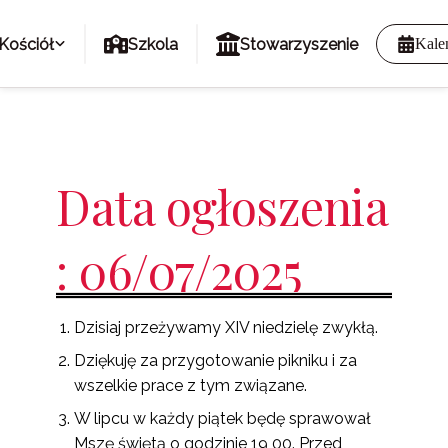
Kościół
Szkola
Stowarzyszenie
Kale
Data ogłoszenia
: 06/07/2025
Dzisiaj przeżywamy XIV niedzielę zwykłą.
Dziękuję za przygotowanie pikniku i za
wszelkie prace z tym związane.
W lipcu w każdy piątek będę sprawował
Mszę świętą o godzinie 19 00. Przed