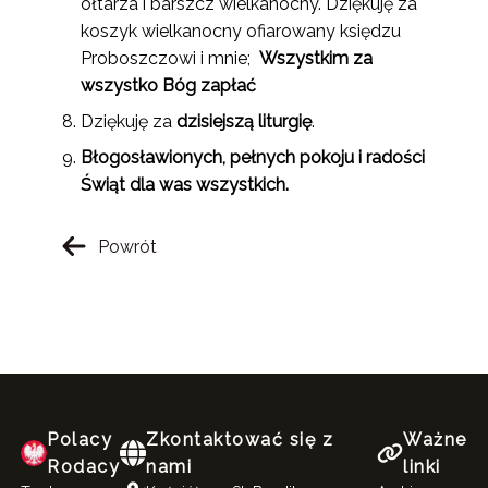
ołtarza i barszcz wielkanocny. Dziękuję za
koszyk wielkanocny ofiarowany księdzu
Proboszczowi i mnie;
Wszystkim za
wszystko Bóg zapłać
Dziękuję za
dzisiejszą liturgię
.
B
ł
ogosławionych, pełnych pokoju i radości
Świąt dla was wszystkich.
Powrót
Polacy
Zkontaktować się z
Ważne
Rodacy
nami
linki