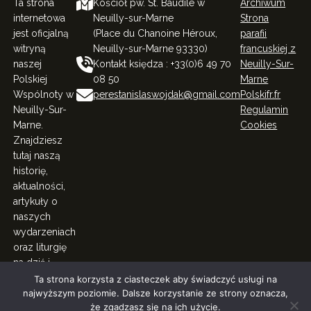
Ta strona
Kościół pw. St. Baudile w
Archiwum
internetowa
Neuilly-sur-Marne
Strona
jest oficjalną
(Place du Chanoine Héroux,
parafii
witryną
Neuilly-sur-Marne 93330)
francuskiej z
naszej
Kontakt księdza : +33(0)6 49 70
Neuilly-Sur-
Polskiej
08 50
Marne
Wspólnoty w
perestanislaswojdak@gmail.com
Polskifr.fr
Neuilly-Sur-
Regulamin
Marne.
Cookies
Znajdziesz
tutaj naszą
historię,
aktualności,
artykuły o
naszych
wydarzeniach
oraz liturgię
na dziś i
więcej.
Ta strona korzysta z ciasteczek aby świadczyć usługi na
najwyższym poziomie. Dalsze korzystanie ze strony oznacza,
© Polacy Rodacy w Neuilly-Sur-Marne. All Right Reserved
że zgadzasz się na ich użycie.
2023.