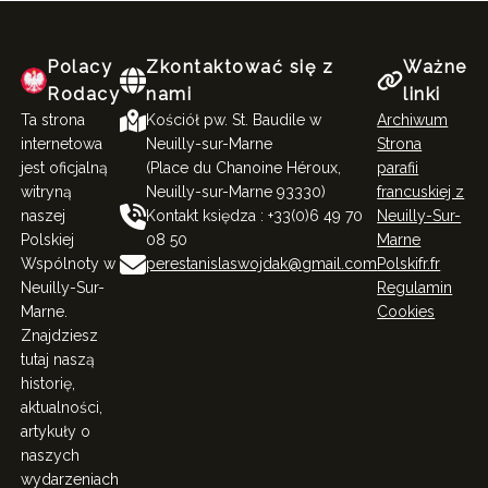
Polacy
Zkontaktować się z
Ważne
Rodacy
nami
linki
Ta strona
Kościół pw. St. Baudile w
Archiwum
internetowa
Neuilly-sur-Marne
Strona
jest oficjalną
(Place du Chanoine Héroux,
parafii
witryną
Neuilly-sur-Marne 93330)
francuskiej z
naszej
Kontakt księdza : +33(0)6 49 70
Neuilly-Sur-
Polskiej
08 50
Marne
Wspólnoty w
perestanislaswojdak@gmail.com
Polskifr.fr
Neuilly-Sur-
Regulamin
Marne.
Cookies
Znajdziesz
tutaj naszą
historię,
aktualności,
artykuły o
naszych
wydarzeniach