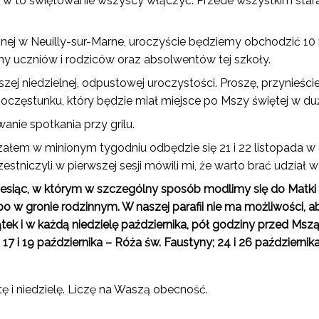
 w to świętowanie wszyscy włączyć. Przede wszystkim starajc
cznej w Neuilly-sur-Marne, uroczyście będziemy obchodzić 10 
y uczniów i rodziców oraz absolwentów tej szkoły.
ej niedzielnej, odpustowej uroczystości. Proszę, przynieście 
częstunku, który będzie miał miejsce po Mszy świętej w duże
nie spotkania przy grilu.
łem w minionym tygodniu odbędzie się 21 i 22 listopada w duż
stniczyli w pierwszej sesji mówili mi, że warto brać udział w 
miesiąc, w którym w szczególny sposób modlimy się do Matk
lbo w gronie rodzinnym. W naszej parafii nie ma możliwości, 
 i w każdą niedzielę października, pół godziny przed Mszą św
; 17 i 19 października – Róża św. Faustyny; 24 i 26 października
 i niedzielę. Liczę na Waszą obecność.