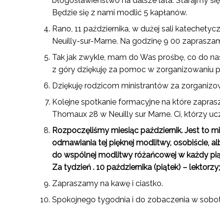
błogosławieństwo na dalsze lata. Starajmy się
Będzie się z nami modlić 5 kapłanów.
Rano, 11 października, w dużej sali katechety
Neuilly-sur-Marne. Na godzinę 9 00 zapraszam
Tak jak zwykle, mam do Was prośbę, co do nasz
z góry dziękuję za pomoc w zorganizowaniu po
Dziękuję rodzicom ministrantów za zorganizowa
Kolejne spotkanie formacyjne na które zaprasza
Thomaux 28 w Neuilly sur Marne. Ci, którzy ucze
Rozpoczęliśmy miesiąc październik. Jest to 
odmawiania tej pięknej modlitwy, osobiście, a
do wspólnej modlitwy różańcowej w każdy piątek
Za tydzień . 10 października (piątek) – lektorzy
Zapraszamy na kawę i ciastko.
Spokojnego tygodnia i do zobaczenia w sobotę