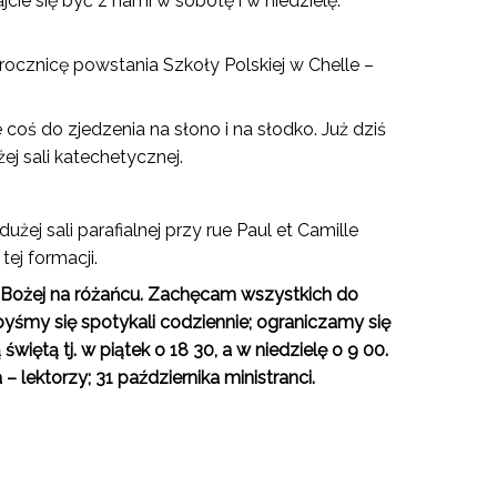
ie się być z nami w sobotę i w niedzielę.
rocznicę powstania Szkoły Polskiej w Chelle –
coś do zjedzenia na słono i na słodko. Już dziś
j sali katechetycznej.
ej sali parafialnej przy rue Paul et Camille
tej formacji.
i Bożej na różańcu. Zachęcam wszystkich do
abyśmy się spotykali codziennie; ograniczamy się
iętą tj. w piątek o 18 30, a w niedzielę o 9 00.
 – lektorzy; 31 października ministranci.