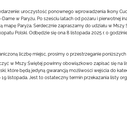
 wydarzenie: uroczystość ponownego wprowadzenia Ikony C
Dame w Paryżu. Po sześciu latach od pożaru i pierwotnej ina
hową mapę Paryża. Serdecznie zapraszamy do udziału w Msz
patu Polski. Odbędzie się ona 8 listopada 2025 r. o godzin
niczoną liczbę miejsc, prosimy o przestrzeganie poniższych
yć w Mszy Świętej powinny obowiązkowo zapisać się na list
ki, które będą jedyną gwarancją możliwości wejścia do kated
o 19 listopada. Jest to ostateczny termin przekazania listy o