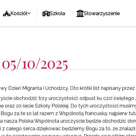
Kościół
Szkola
Stowarzyszenie
 05/10/2025
y Dzień Migranta i Uchodźcy. Oto krótki list napisany prze
yście obchodzić trzy uroczystości: odpust ku czci świętego Ja
 oraz 10-lecie Szkoły Polskiej. Do tych uroczystości musimy
gu za te 10 lat razem z Wspólnotą francuską; najpierw tutaj
cała nasza Polska Wspólnota uroczyście będzie obchodzić doro
dni z całego serca dziękować będziemy Bogu za to, że znalaz